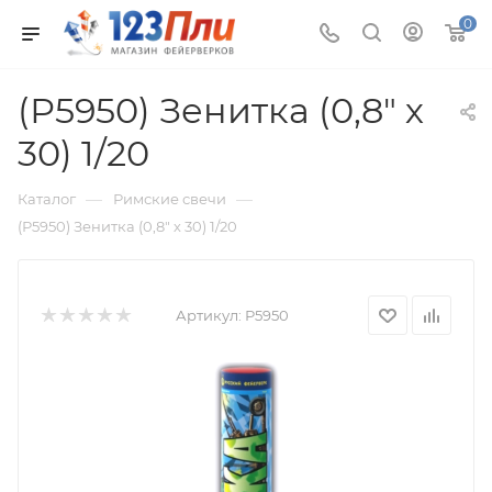
0
(Р5950) Зенитка (0,8" х
30) 1/20
—
—
Каталог
Римские свечи
(Р5950) Зенитка (0,8" х 30) 1/20
Артикул:
Р5950