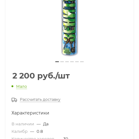
2 200
руб.
/шт
Мало
Рассчитать доставку
Характеристики
В наличии
—
Да
Калибр
—
0.8
Количество зарядов
—
30