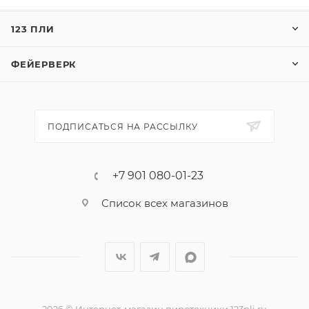
"Калейдоскоп" стремительное начало, насыщенная
кульминационная часть и просто потрясающий
123 ПЛИ
финал.
ФЕЙЕРВЕРК
Эффекты:
1. Сине-красно-белая мерцающая сфера (пион).
2. Красно-зеленая сфера (пион) и облако треска
(трещащая хризантема).
ПОДПИСАТЬСЯ НА РАССЫЛКУ
3. Красная и зеленая звезда с пышными хвостами
(кокос).
4. Серебряные звезды с пышными хвостами (кокос)
+7 901 080-01-23
и облако треска (трещащая хризантема).
Список всех магазинов