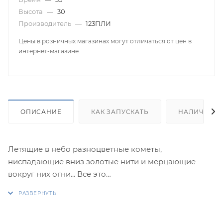
Высота
—
30
Производитель
—
123ПЛИ
Цены в розничных магазинах могут отличаться от цен в
интернет-магазине.
ОПИСАНИЕ
КАК ЗАПУСКАТЬ
НАЛИЧИЕ
Летящие в небо разноцветные кометы,
ниспадающие вниз золотые нити и мерцающие
вокруг них огни... Все это
захватывает дух, воодушевляет и удивляет публику!
Такое насыщенное представление не оставит
равнодушным ни одного зрителя. В римских свечах