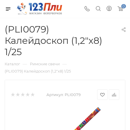
0
(PLI0079)
Калейдоскоп (1,2"х8)
1/25
—
—
Каталог
Римские свечи
(PLI0079) Калейдоскоп (1,2"х8) 1/25
Артикул:
PLI0079