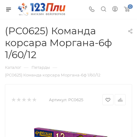
0
(РС0625) Команда
корсара Моргана-6ф
1/60/12
—
—
Каталог
Петарды
(РС0625) Команда корсара Моргана-6ф 1/60/12
Артикул:
РС0625