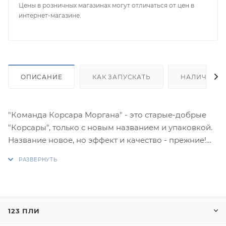
Цены в розничных магазинах могут отличаться от цен в
интернет-магазине.
ОПИСАНИЕ
КАК ЗАПУСКАТЬ
НАЛИЧИЕ
"Команда Корсара Моргана" - это старые-добрые
"Корсары", только с новым названием и упаковкой.
Название новое, но эффект и качество - прежние!
Превосходная продукция "Русской Пиротехники"
никогда не подведет, поэтому Вы можете смело
покупать эти петарды.
Они гарантируют удовольствие и прилив
123 ПЛИ
адреналина, который вызывает громкий "бабах"