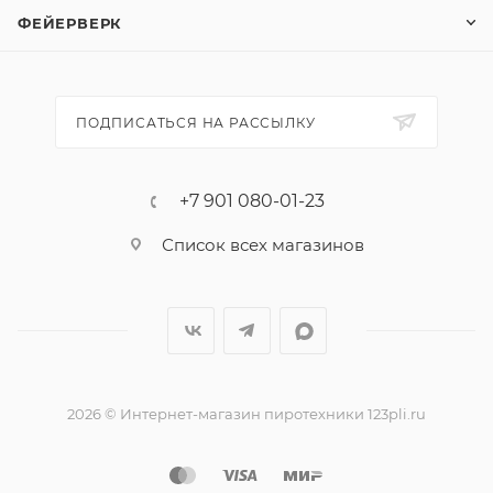
начиненной порохом палочки! "Команда корсара
ФЕЙЕРВЕРК
Моргана-1" по мощности соответствует петардам
"Корсар-1".
Эффекты:
ПОДПИСАТЬСЯ НА РАССЫЛКУ
1. Громкий хлопок.
+7 901 080-01-23
Список всех магазинов
2026 © Интернет-магазин пиротехники 123pli.ru