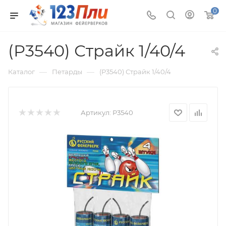
0
(Р3540) Страйк 1/40/4
—
—
Каталог
Петарды
(Р3540) Страйк 1/40/4
Артикул:
Р3540