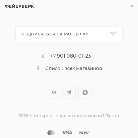
небо, и после нескольких секунд полета с громким
ФЕЙЕРВЕРК
хлопком взорвется.
"Весенняя бабочка" продается в блоках, в каждом
блоке - 10 коробочек по 12 бабочек, всего 120 штук.
ПОДПИСАТЬСЯ НА РАССЫЛКУ
Эффекты:
1. Взлетает с шумом, разбрасывает искры,
вспыхивает яркой золотой звездой.
+7 901 080-01-23
Список всех магазинов
2026 © Интернет-магазин пиротехники 123pli.ru