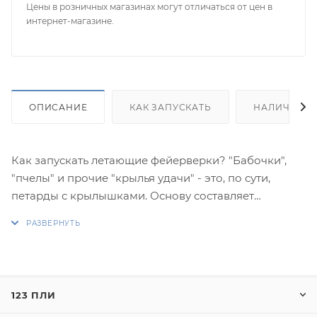
Цены в розничных магазинах могут отличаться от цен в
интернет-магазине.
ОПИСАНИЕ
КАК ЗАПУСКАТЬ
НАЛИЧИЕ
Как запускать летающие фейерверки? "Бабочки",
"пчелы" и прочие "крылья удачи" - это, по сути,
петарды с крылышками. Основу составляет
цилиндрический, похожий на петарду, корпус,
заполненный горючим пиро-составом. Картонные
или пластиковые крылышки стабилизируют полет.
Положите изделие на ровную горизонтальную
поверхность и подожгите фитиль. Как по
123 ПЛИ
волшебству, летающий фейерверк устремится в