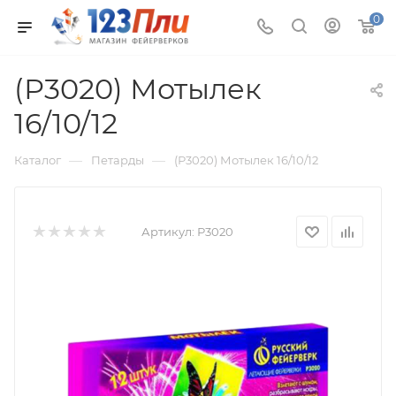
0
(Р3020) Мотылек
16/10/12
—
—
Каталог
Петарды
(Р3020) Мотылек 16/10/12
Артикул:
Р3020