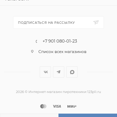
доступной цене. Вся продукция в нашем интернет-
магазине сертифицирована.
Цена за упаковку петард Корсар 1. В упаковке 60
ПОДПИСАТЬСЯ НА РАССЫЛКУ
штук.
Эффект:
+7 901 080-01-23
1. Хлопок.
Список всех магазинов
2026 © Интернет-магазин пиротехники 123pli.ru