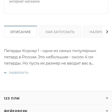
интернет-магазине.
ОПИСАНИЕ
КАК ЗАПУСКАТЬ
НАЛИЧИЕ
Петарды Корсар 1 - одни из самых популярных
петард в России. Это небольшие - около 4 см
петарды. Но пусть их размер не вводит вас в
заблуждение! Петарда Корсар 1 производит очень
сильный хлопок, который заставит вздрогнуть
любого!
Одна коробка содержит в себе 60 штук. Каждая
123 ПЛИ
петарда Корсар 1 взрывается с оглушительным
хлопком! Вы можете заказать их на нашем сайте по
ФЕЙЕРВЕРК