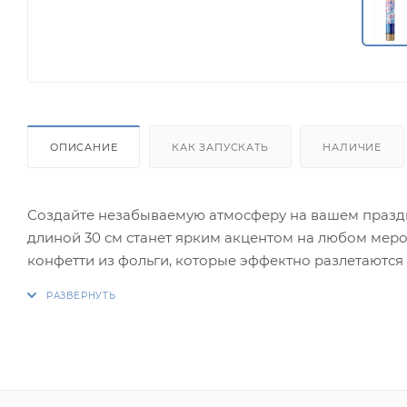
ОПИСАНИЕ
КАК ЗАПУСКАТЬ
НАЛИЧИЕ
Создайте незабываемую атмосферу на вашем праздн
длиной 30 см станет ярким акцентом на любом ме
конфетти из фольги, которые эффектно разлетаются
Создайте незабываемую атмосферу на вашем праздн
длиной 30 см станет ярким акцентом на любом ме
конфетти из фольги, которые эффектно разлетаются
Гендерная тематика делает эту хлопушку идеальны
девичника или мальчишника. Выберите свой цвет и 
настоящему незабываемым!