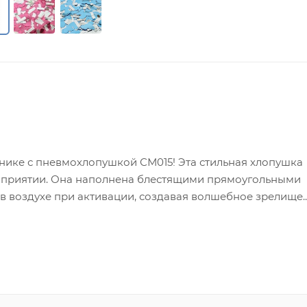
ике с пневмохлопушкой СМ015! Эта стильная хлопушка
роприятии. Она наполнена блестящими прямоугольными
 в воздухе при активации, создавая волшебное зрелище.
ике с пневмохлопушкой СМ015! Эта стильная хлопушка
роприятии. Она наполнена блестящими прямоугольными
 в воздухе при активации, создавая волшебное зрелище.
м выбором для празднования рождения ребенка,
дайте волю эмоциям — пусть ваш праздник станет по-