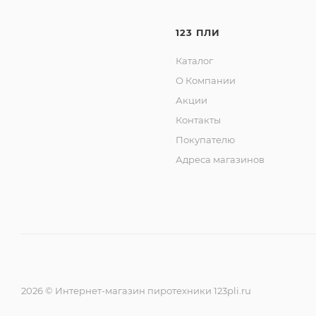
Эффекты:
123 ПЛИ
1. Хлопок.
Каталог
2. Выброс наполнителя (конфетти розовое, конфетти
О Компании
Акции
Контакты
Покупателю
Адреса магазинов
2026 © Интернет-магазин пиротехники 123pli.ru