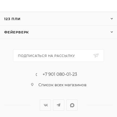
Если же серьезно, то пневмохлопушка
"Праздничная" с долларовыми и евро-купюрами
идеально подойдет для свадебного ритуала встречи
123 ПЛИ
молодых, для дня рождения какого-нибудь
бизнесмена, или корпоративного праздника на
ФЕЙЕРВЕРК
свежем воздухе! Денег, как известно, мало не
бывает, поэтому мы рекомендуем именно этот
размер "денежной" хлопушки!
ПОДПИСАТЬСЯ НА РАССЫЛКУ
Эффект:
1. Выстреливает конфетти и купюрами.
+7 901 080-01-23
Список всех магазинов