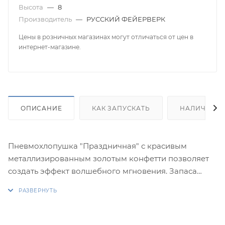
Высота
—
8
Производитель
—
РУССКИЙ ФЕЙЕРВЕРК
Цены в розничных магазинах могут отличаться от цен в
интернет-магазине.
ОПИСАНИЕ
КАК ЗАПУСКАТЬ
НАЛИЧИЕ
Пневмохлопушка "Праздничная" с красивым
металлизированным золотым конфетти позволяет
создать эффект волшебного мгновения. Запаса
конфетти в пнемохлопушке "Праздничная" длиной
30 см достаточно, чтобы засыпать площадь
примерно 6-7 квадратных метров.