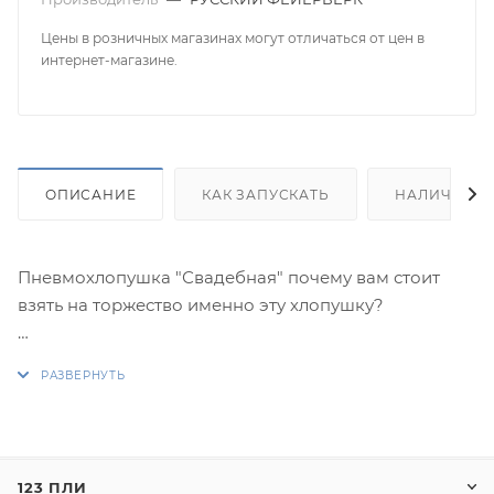
Цены в розничных магазинах могут отличаться от цен в
интернет-магазине.
ОПИСАНИЕ
КАК ЗАПУСКАТЬ
НАЛИЧИЕ
Пневмохлопушка "Свадебная" почему вам стоит
взять на торжество именно эту хлопушку?
Во-первых, конфетти - не банальная бумага, а
тончайшая фольга. Если учесть, что
пневмохлопушки обычно применяют днем, на
открытом воздухе - и стараются выбрать для
свадьбы день посолнечней - то восхитительное
123 ПЛИ