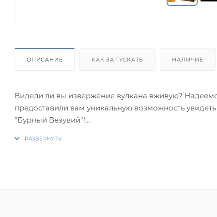
ОПИСАНИЕ
КАК ЗАПУСКАТЬ
НАЛИЧИЕ
Видели ли вы извержение вулкана вживую? Надеемся
предоставили вам уникальную возможность увидеть
"Бурный Везувий"!
Эффекты:
1. Красное пламя в основании и поток золотых звезд
2. Поток серебряных искр.
3. Поток разлетающихся трещащих искр, красных и з