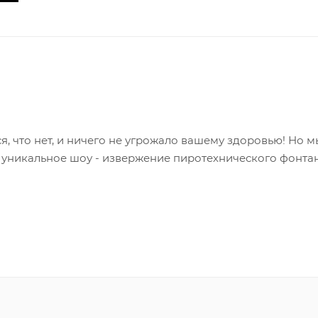
, что нет, и ничего не угрожало вашему здоровью! Но м
 уникальное шоу - извержение пиротехнического фонта
очек.
еленых огней.