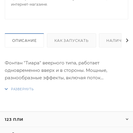
интернет-магазине.
ОПИСАНИЕ
КАК ЗАПУСКАТЬ
НАЛИЧИЕ
Фонтан "Тиара" веерного типа, работает
одновременно вверх и в стороны. Мощные,
разнообразные эффекты, включая поток
серебряных и золотых искр, крупные зеленые и
красные жемчужины, трещащие золотые вспышки и
листья очень понравятся и детям, и взрослым.
Эффекты:
123 ПЛИ
1. Поток серебряных искр.
2. Золотые трещащие вспышки и зеленые огни.