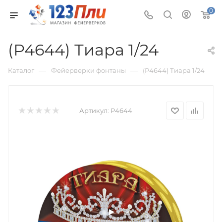
0
(Р4644) Тиара 1/24
—
—
Каталог
Фейерверки фонтаны
(Р4644) Тиара 1/24
Артикул:
Р4644