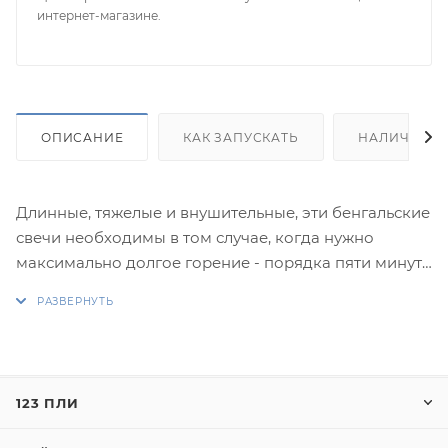
интернет-магазине.
ОПИСАНИЕ
КАК ЗАПУСКАТЬ
НАЛИЧИЕ
Длинные, тяжелые и внушительные, эти бенгальские
свечи необходимы в том случае, когда нужно
максимально долгое горение - порядка пяти минут.
Внимание: при транспортировке мы советуем
класть
упаковки с бенгальскими огнями горизонтально, т.к.
тяжелые свечи могут "выскользнуть" из легкой
картонной
123 ПЛИ
упаковки (это относится ко всем "бенгалам" длиной
600-650 мм). Бенгальская свеча представляет собой