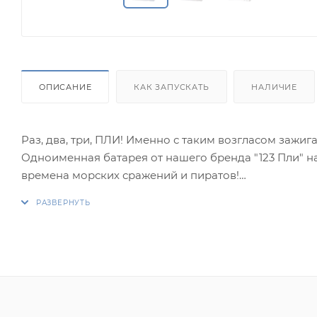
ОПИСАНИЕ
КАК ЗАПУСКАТЬ
НАЛИЧИЕ
Раз, два, три, ПЛИ! Именно с таким возгласом заж
Одноименная батарея от нашего бренда "123 Пли" на
времена морских сражений и пиратов!
Салют с калибром 1,2" - это мощь, сила, эффектность
чуть, и они заполонят все небо! Эффектные хризант
трещащий жемчуг - да что перечислять, просто попр
роскоши каждого из эффектов!
Эффекты:
1. Синяя хризантема.