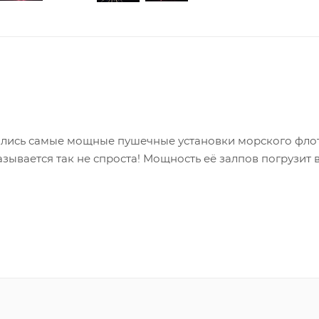
игались самые мощные пушечные установки морского флот
зывается так не спроста! Мощность её залпов погрузит в
. Залпы настолько широко раскрываются, что кажется, ещ
емы разных цветов, мерцающие звезды, золотые пальмы,
обуйте этот фейерверк в действии сами! Вы удивитесь кр