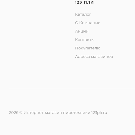
123 ПЛИ
2. Золотая хризантема с красным мерцанием.
Каталог
3. Зеленая хризантема.
4. Золотая пальма с зеленым мерцанием.
О Компании
5. Красная хризантема.
Акции
6. Золотая хризантема с трещащим жемчугом.
Контакты
Покупателю
Адреса магазинов
2026 © Интернет-магазин пиротехники 123pli.ru