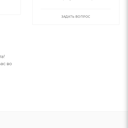
ЗАДАТЬ ВОПРОС
а!
ас во
е чуть-
асоте и