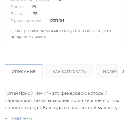
Время
—
29
Высота
—
35
Производитель
—
123ПЛИ
Цены в розничных магазинах могут отличаться от цен в
интернет-магазине.
ОПИСАНИЕ
КАК ЗАПУСКАТЬ
НАЛИЧИЕ
"Огни Яркой Ночи" - это фейерверк, который
напоминает захватывающее приключение в огнях
ночного города. Как езда на элегантной машине,
каждый залп этого бюджетного фейерверка
погружает в волшебный мир оттенков и света.