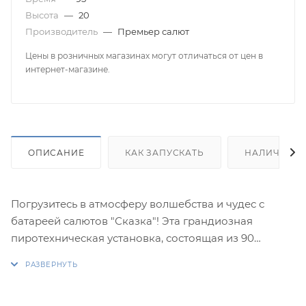
Высота
—
20
Производитель
—
Премьер салют
Цены в розничных магазинах могут отличаться от цен в
интернет-магазине.
ОПИСАНИЕ
КАК ЗАПУСКАТЬ
НАЛИЧИЕ
Погрузитесь в атмосферу волшебства и чудес с
батареей салютов "Сказка"! Эта грандиозная
пиротехническая установка, состоящая из 90
завораживающих залпов, превратит ваше
торжество в настоящее феерическое
представление.